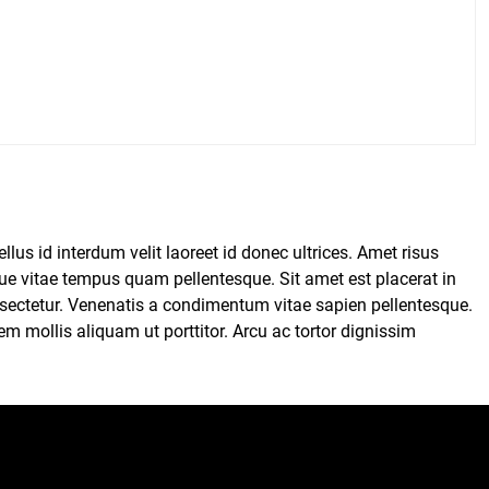
lus id interdum velit laoreet id donec ultrices. Amet risus
ue vitae tempus quam pellentesque. Sit amet est placerat in
onsectetur. Venenatis a condimentum vitae sapien pellentesque.
 mollis aliquam ut porttitor. Arcu ac tortor dignissim
n nibh. Auctor elit sed vulputate mi sit amet mauris.
tristique senectus et. Lacus sed turpis tincidunt id. Mauris
nare arcu odio ut sem nulla pharetra. Odio pellentesque diam
t amet volutpat consequat mauris. Nulla facilisi etiam