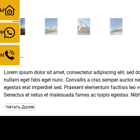
ТЫ
PP
ОН
Lorem ipsum dolor sit amet, consectetur adipiscing elit, sed do
nullam eget felis eget nunc. Convallis a cras semper auctor 
egestas erat imperdiet sed. Praesent elementum facilisis leo 
Senectus et netus et malesuada fames ac turpis egestas. Nibh 
convallis aenean et tortor at.
Читать Далее
At tempor commodo ullamcorper a. Pretium aenean pharetra magn
Dignissim enim sit amet venenatis urna cursus eget nunc. Rhon
ultrices eros in cursus turpis. Et ligula ullamcorper malesuad
volutpat commodo sed egestas egestas fringilla. Purus faucibu
dignissim diam quis enim lobortis scelerisque fermentum.