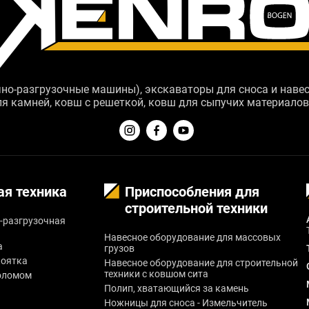
ncidunt lobortis feugiat vivamus at augue eget. Neque ornare ae
la malesuada pellentesque. Egestas erat imperdiet sed euismod n
o duis. Ultricies mi eget mauris pharetra. Volutpat commodo sed e
-разгрузочные машины), экскаваторы для сноса и навесн
ля камней, ковш с решеткой, ковш для сыпучих материалов,
ая техника
Приспособления для
строительной техники
-разгрузочная
Навесное оборудование для массовых
а
грузов
коятка
Навесное оборудование для строительной
техники с ковшом сита
оломом
Полип, хватающийся за камень
Ножницы для сноса - Измельчитель