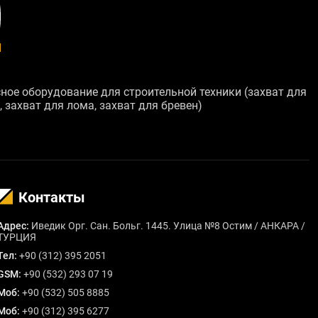
nean euismod elementum nisi quis. Mi quis hendrerit dolor
isi porta. Consequat interdum varius sit amet mattis
gestas egestas fringilla phasellus faucibus.
ое оборудование для строительной техники (захват для
 захват для лома, захват для бревен)
Контакты
Адрес:
Иведик Орг. Сан. Больг. 1445. Улица №8 Остим / АНКАРА /
ТУРЦИЯ
Тел:
+90 (312) 395 2051
GSM:
+90 (532) 293 07 19
Моб:
+90 (532) 505 8885
Моб:
+90 (312) 395 6277