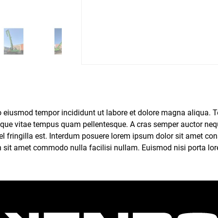
 eiusmod tempor incididunt ut labore et dolore magna aliqua. Tel
neque vitae tempus quam pellentesque. A cras semper auctor neq
vel fringilla est. Interdum posuere lorem ipsum dolor sit amet c
sit amet commodo nulla facilisi nullam. Euismod nisi porta lorem
a ac placerat vestibulum. Id nibh tortor id aliquet lectus proi
cus dolor purus non enim. Pulvinar pellentesque habitant morbi 
a proin libero nunc consequat interdum varius. Egestas dui id or
s ornare suspendisse sed nisi lacus sed viverra tellus. Purus si