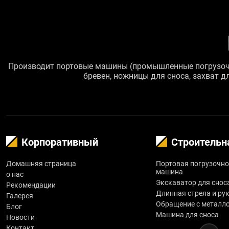
Placerat vestibulum lectus mauris ultrices. Dignissim cras ti
magna eget. Cursus risus at ultrices mi tempus imperdiet nul
vulputate enim nulla. Ut tellus elementum sagittis vitae et le
Производит портовые машины (промышленные погрузочно
бревен, ножницы для сноса, захват д
Корпоративный
Строительн
Домашняя страница
Портовая погрузочно
машина
о нас
Экскаватор для снос
Рекомендации
Длинная стрела и ру
Галерея
Обращение с металл
Блог
Машина для сноса
Новости
Контакт