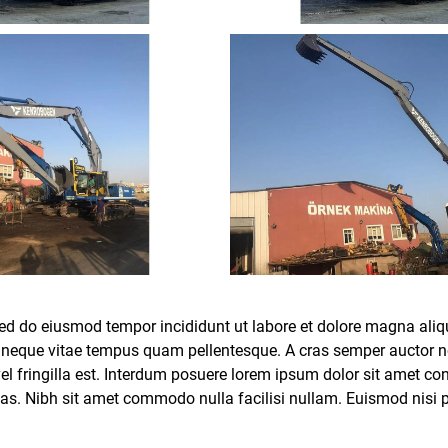
ed do eiusmod tempor incididunt ut labore et dolore magna aliqua
r neque vitae tempus quam pellentesque. A cras semper auctor n
vel fringilla est. Interdum posuere lorem ipsum dolor sit amet c
s. Nibh sit amet commodo nulla facilisi nullam. Euismod nisi por
etra magna ac placerat vestibulum. Id nibh tortor id aliquet le