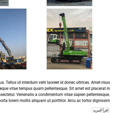
. Tellus id interdum velit laoreet id donec ultrices. Amet risus
eque vitae tempus quam pellentesque. Sit amet est placerat in
onsectetur. Venenatis a condimentum vitae sapien pellentesque.
ta lorem mollis aliquam ut porttitor. Arcu ac tortor dignissim
convallis aenean et tortor at.
اقرأ المزيد
ctus proin nibh. Auctor elit sed vulputate mi sit amet mauris.