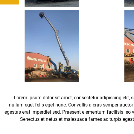
Lorem ipsum dolor sit amet, consectetur adipiscing elit, s
nullam eget felis eget nunc. Convallis a cras semper aucto
egestas erat imperdiet sed. Praesent elementum facilisis leo 
Senectus et netus et malesuada fames ac turpis egesta
At tempor commodo ullamcorper a. Pretium aenean phar