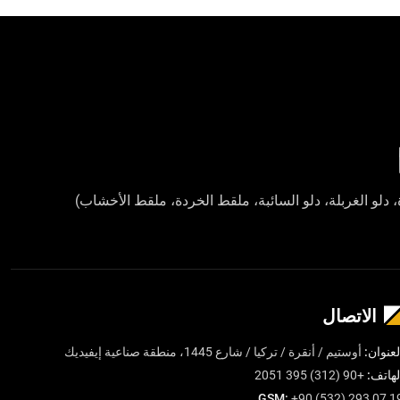
Dignissim enim sit amet venenatis urna cursus eget nunc. Rh
ultrices eros in cursus turpis. Et ligula ullamcorper males
volutpat commodo sed egestas egestas fringilla. Purus
Placerat vestibulum lectus mauris ultrices. Dignissim cr
magna eget. Cursus risus at ultrices mi tempus impe
vulputate enim nulla. Ut tellus elementum s
دلو الغربلة، دلو السائبة، ملقط الخردة، ملقط الأخشاب)
الاتصال
لعنوان:
أوستيم / أنقرة / تركيا / شارع 1445، منطقة صناعية إيفيديك
لهاتف:
+90 (312) 395 2051
GSM:
+90 (532) 293 07 1